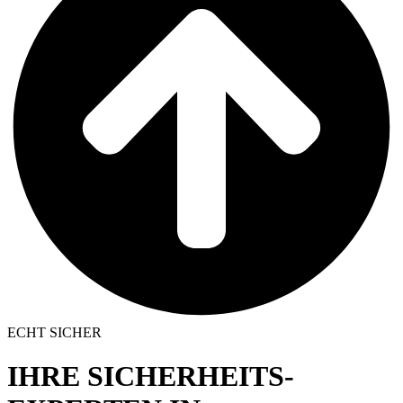
E
C
H
T
S
I
C
H
E
R
IHRE SICHERHEITS­